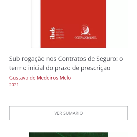
NOTÍC
MÚSI
CINE
FOTO
Sub-rogação nos Contratos de Seguro: o
termo inicial do prazo de prescrição
ARTE
Gustavo de Medeiros Melo
LITE
2021
VER SUMÁRIO