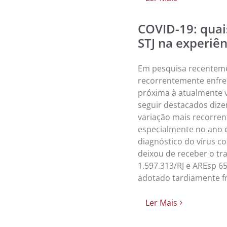
COVID-19: quai
STJ na experiên
Em pesquisa recenteme
recorrentemente enfren
próxima à atualmente v
seguir destacados dize
variação mais recorren
especialmente no ano d
diagnóstico do vírus c
deixou de receber o t
1.597.313/RJ e AREsp 
adotado tardiamente fr
Ler Mais