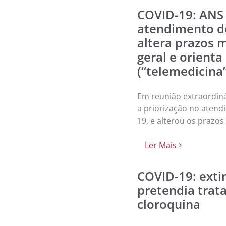
COVID-19: ANS 
atendimento de
altera prazos
geral e orient
(“telemedicina
Em reunião extraordiná
a priorização no atend
19, e alterou os prazo
Ler Mais
COVID-19: ext
pretendia tra
cloroquina