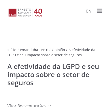
Ir
para
EN
Togg
o
conteúdo
Navi
HOME
ESCRIT
Início
/
Poranduba - Nº 6
/
Opinião
/
A efetividade da
ADVOG
LGPD e seu impacto sobre o setor de seguros
A efetividade da LGPD e seu
BIBLIO
impacto sobre o setor de
seguros
PUBLIC
LIVRO
PROJET
Vítor Boaventura Xavier
PORA
ARQU
CONTA