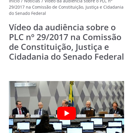
Início
/
Notícias
/
Vídeo da audiência sobre o PLC nº
29/2017 na Comissão de Constituição, Justiça e Cidadania
do Senado Federal
NOTÍC
MÚSI
Vídeo da audiência sobre o
CINE
PLC nº 29/2017 na Comissão
de Constituição, Justiça e
FOTO
Cidadania do Senado Federal
ARTE
LITE