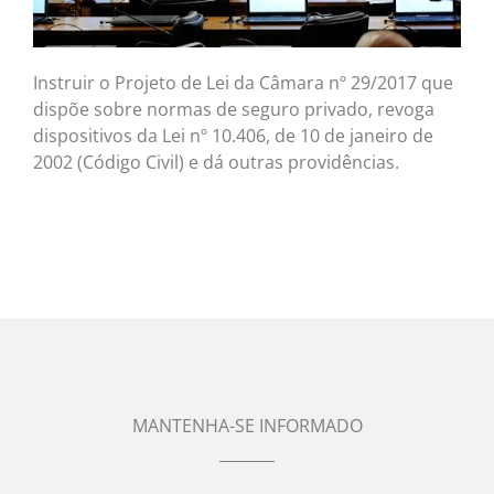
Instruir o Projeto de Lei da Câmara nº 29/2017 que
dispõe sobre normas de seguro privado, revoga
dispositivos da Lei nº 10.406, de 10 de janeiro de
2002 (Código Civil) e dá outras providências.
MANTENHA-SE INFORMADO