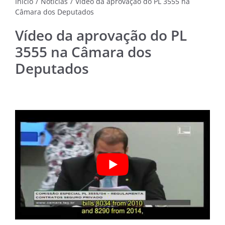
Início
/
Notícias
/
Vídeo da aprovação do PL 3555 na
Câmara dos Deputados
NOTÍC
MÚSI
Vídeo da aprovação do PL
3555 na Câmara dos
CINE
Deputados
FOTO
ARTE
LITE