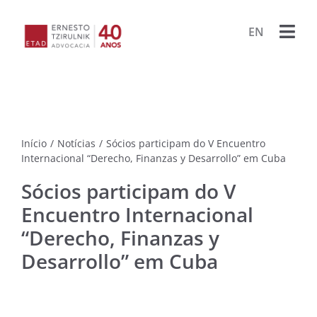
Ir
para
EN
Togg
o
conteúdo
Navi
HOME
ESCRIT
Início
/
Notícias
/
Sócios participam do V Encuentro
ADVOG
Internacional “Derecho, Finanzas y Desarrollo” em Cuba
Sócios participam do V
BIBLIO
Encuentro Internacional
“Derecho, Finanzas y
PUBLIC
Desarrollo” em Cuba
LIVRO
PROJET
PORA
ARQU
CONTA