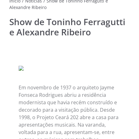
Início
/
Notícias
/
Show de Toninho Ferragutti e
Alexandre Ribeiro
NOTÍC
MÚSI
Show de Toninho Ferragutti
e Alexandre Ribeiro
CINE
FOTO
ARTE
LITE
Em novembro de 1937 o arquiteto Jayme
Fonseca Rodrigues abriu a residência
modernista que havia recém construído e
decorado para a visitação pública. Desde
1998, o Projeto Ceará 202 abre a casa para
apresentações musicais. Na varanda,
voltada para a rua, apresentam-se, entre