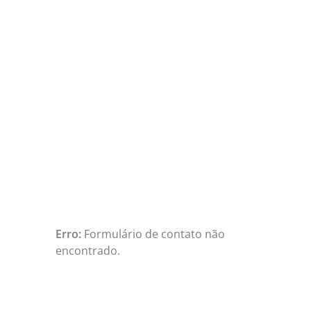
CONFIRMAÇÃO DE
PRESENÇA
Caso tenha interesse em se juntar a
nós no dia 12, pedimos a gentileza de
confirmar a sua presença no
formulário abaixo.
Contato:
etad@site-
etad.azurewebsites.net
Erro:
Formulário de contato não
encontrado.