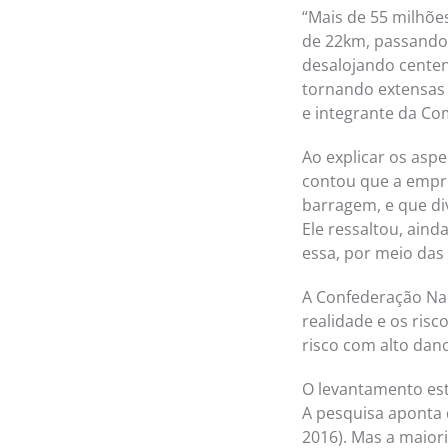
“Mais de 55 milhões
de 22km, passando 
desalojando centen
tornando extensas 
e integrante da Com
Ao explicar os asp
contou que a empre
barragem, e que di
Ele ressaltou, ain
essa, por meio das 
A Confederação Nac
realidade e os risc
risco com alto dano
O levantamento est
A pesquisa aponta 
2016). Mas a maior