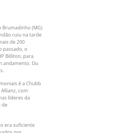
em Brumadinho (MG)
ndão ruiu na tarde
mais de 200
o passado, o
 Billiton, para
 em andamento. Ou
s.
imoniais é a Chubb
 Allianz, com
as líderes da
o de
o era suficiente
usados por