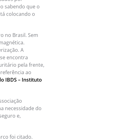
voo sabendo que o
stá colocando o
 no Brasil. Sem
magnética.
rização. A
 se encontra
ritário pela frente,
referência ao
do IBDS – Instituto
ssociação
uma necessidade do
seguro e,
co foi citado.