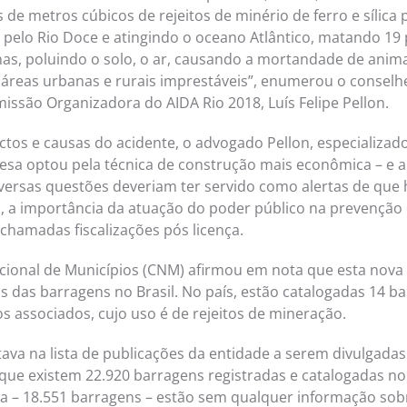
 de metros cúbicos de rejeitos de minério de ferro e sílica
pelo Rio Doce e atingindo o oceano Atlântico, matando 19
as, poluindo o solo, o ar, causando a mortandade de animais
áreas urbanas e rurais imprestáveis”, enumerou o conselh
issão Organizadora do AIDA Rio 2018, Luís Felipe Pellon.
ectos e causas do acidente, o advogado Pellon, especializad
sa optou pela técnica de construção mais econômica – e ar
versas questões deveriam ter servido como alertas de que h
da, a importância da atuação do poder público na prevenção
chamadas fiscalizações pós licença.
ional de Municípios (CNM) afirmou em nota que esta nova t
os das barragens no Brasil. No país, estão catalogadas 14 b
s associados, cujo uso é de rejeitos de mineração.
ava na lista de publicações da entidade a serem divulgadas
que existem 22.920 barragens registradas e catalogadas no
ia – 18.551 barragens – estão sem qualquer informação sobr