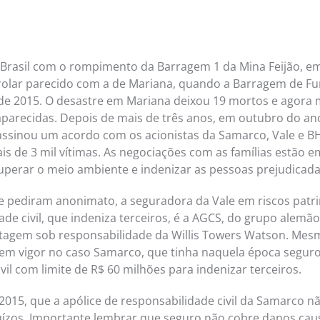
 Brasil com o rompimento da Barragem 1 da Mina Feijão, 
olar parecido com a de Mariana, quando a Barragem de Fu
e 2015. O desastre em Mariana deixou 19 mortos e agora 
parecidas. Depois de mais de três anos, em outubro do an
 assinou um acordo com os acionistas da Samarco, Vale e BHP
is de 3 mil vítimas. As negociações com as famílias estão
cuperar o meio ambiente e indenizar as pessoas prejudicada
 pediram anonimato, a seguradora da Vale em riscos patr
de civil, que indeniza terceiros, é a AGCS, do grupo alemão
etagem sob responsabilidade da Willis Towers Watson. Mesm
 em vigor no caso Samarco, que tinha naquela época segur
vil com limite de R$ 60 milhões para indenizar terceiros.
2015, que a apólice de responsabilidade civil da Samarco nã
uízos. Importante lembrar que seguro não cobre danos ca