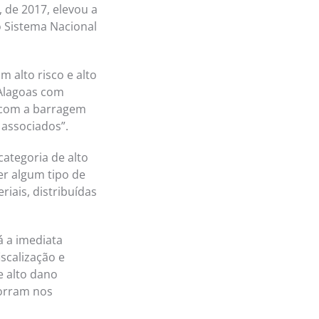
 de 2017, elevou a
 Sistema Nacional
 alto risco e alto
 Alagoas com
 com a barragem
 associados”.
ategoria de alto
er algum tipo de
iais, distribuídas
á a imediata
scalização e
e alto dano
corram nos