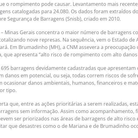
ue o rompimento pode causar. Levantamento mais recente,
ens catalogadas para 24.080. Os dados foram extraídos do
re Segurança de Barragens (Snisb), criado em 2010.
– Minas Gerais concentra o maior número de barragens com
totalizando nove represas. Na sequência, vem o Estado de
Pará. Em Brumadinho (MH), a CNM assevera a preocupação
, que apresenta “alto risco de rompimento com alto danos
o 695 barragens devidamente cadastradas que apresentam c
m danos em potencial, ou seja, todas correm riscos de sofr
 ocasionar danos ambientais, humanos, financeiros e mater
or tipo.
rta que, entre as ações prioritárias a serem realizadas, est
barragens sem informação. Assim como acompanhamento, fi
evem ser priorizados nas áreas de barragens de alto risco 
vitar que desastres como o de Mariana e de Brumadinho o