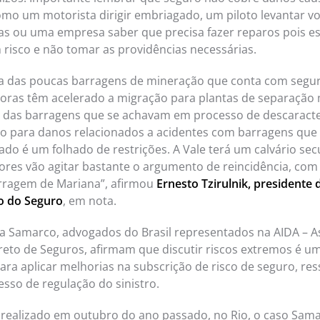
como um motorista dirigir embriagado, um piloto levantar 
s ou uma empresa saber que precisa fazer reparos pois e
m risco e não tomar as providências necessárias.
 das poucas barragens de mineração que conta com seguro
oras têm acelerado a migração para plantas de separação 
das barragens que se achavam em processo de descaracte
o para danos relacionados a acidentes com barragens que
do é um folhado de restrições. A Vale terá um calvário secu
ores vão agitar bastante o argumento de reincidência, com 
ragem de Mariana”, afirmou
Ernesto Tzirulnik, presidente 
to do Seguro
, em nota.
a Samarco, advogados do Brasil representados na AIDA – A
ireto de Seguros, afirmam que discutir riscos extremos é 
ara aplicar melhorias na subscrição de risco de seguro, res
sso de regulação do sinistro.
realizado em outubro do ano passado, no Rio, o caso Samar