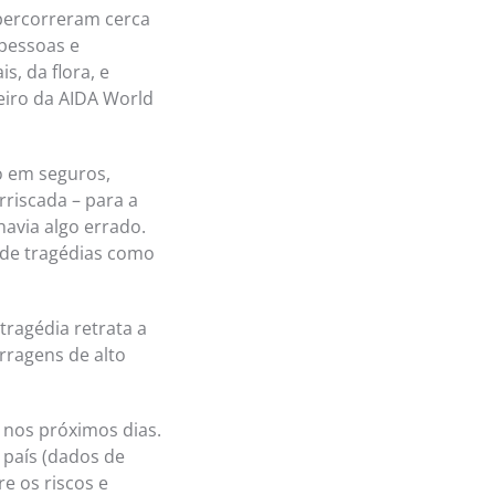
 percorreram cerca
 pessoas e
, da flora, e
eiro da AIDA World
o em seguros,
riscada – para a
avia algo errado.
 de tragédias como
ragédia retrata a
arragens de alto
 nos próximos dias.
 país (dados de
e os riscos e