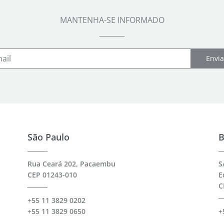
MANTENHA-SE INFORMADO
Envia
São Paulo
B
Rua Ceará 202, Pacaembu
S
CEP 01243-010
E
C
+55 11 3829 0202
+55 11 3829 0650
+