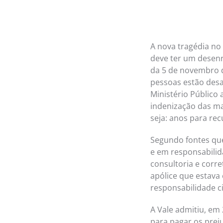
A nova tragédia no
deve ter um desenr
da 5 de novembro d
pessoas estão desa
Ministério Público
indenização das ma
seja: anos para re
Segundo fontes que
e em responsabilida
consultoria e corr
apólice que estava
responsabilidade ci
A Vale admitiu, em 
para pagar os prej