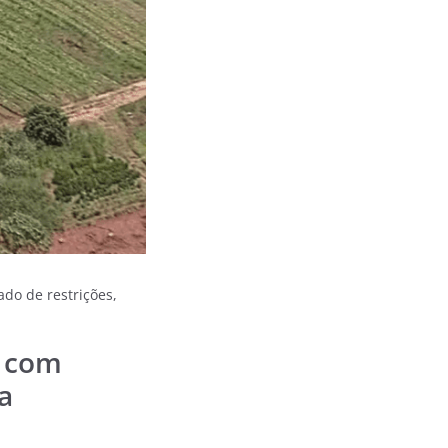
do de restrições,
s com
a