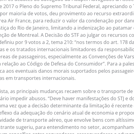
e 2017 o Pleno do Supremo Tribunal Federal, apreciando o
 por maioria de votos, deu provimento ao recurso extraordi
ea Air France, para reduzir o valor da condenação por dano
stiça do Rio de Janeiro, limitando a indenização ao patamar
nção de Montreal. A Decisão do STF ao julgar os recursos 
efiniu por 9 votos a 2, tema 210: “nos termos do art. 178 d
as e os tratados internacionais limitadores da responsabil
reas de passageiros, especialmente as Convenções de Vars
 relação ao Código de Defesa do Consumidor”. Para a palest
plica aos eventuais danos morais suportados pelos passageir
as em transportes internacionais.
ista, as principais mudanças recaem sobre o transporte de
ário impedir abusos. “Deve haver manifestações do STJ e d
 uma vez que a decisão determinante da limitação é recente
 reflexo da adequação do cenário atual de economia e propor
ividade de transporte aéreo, que envolve bens com altíssim
strante sugeriu, para entendimento no setor, acompanham