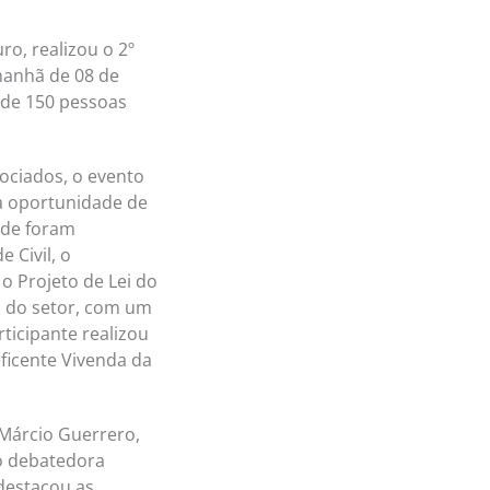
ro, realizou o 2º
manhã de 08 de
 de 150 pessoas
ciados, o evento
la oportunidade de
ade foram
 Civil, o
o Projeto de Lei do
o do setor, com um
rticipante realizou
ficente Vivenda da
r Márcio Guerrero,
mo debatedora
 destacou as