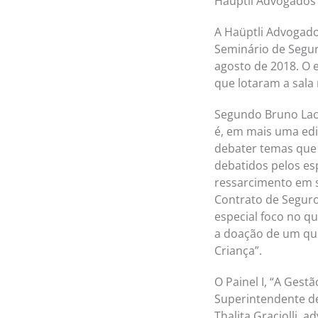
Haüptli Advogados
A Haüptli Advogados
Seminário de Segur
agosto de 2018. O 
que lotaram a sala
Segundo Bruno Lac
é, em mais uma edi
debater temas que 
debatidos pelos esp
ressarcimento em s
Contrato de Seguro
especial foco no qu
a doação de um qui
Criança”.
O Painel I, “A Gest
Superintendente de
Thalita Graciolli,