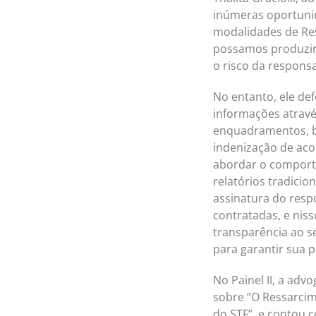
inúmeras oportunid
modalidades de Re
possamos produzir s
o risco da responsa
No entanto, ele de
informações através
enquadramentos, be
indenização de aco
abordar o comporta
relatórios tradicion
assinatura do respo
contratadas, e nis
transparência ao s
para garantir sua p
No Painel II, a ad
sobre “O Ressarcim
do STF”, e contou 