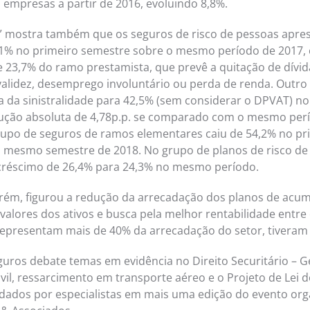
empresas a partir de 2016, evoluindo 8,8%.
o” mostra também que os seguros de risco de pessoas apr
,1% no primeiro semestre sobre o mesmo período de 2017,
e 23,7% do ramo prestamista, que prevê a quitação de dívid
validez, desemprego involuntário ou perda de renda. Outr
a da sinistralidade para 42,5% (sem considerar o DPVAT) no
ução absoluta de 4,78p.p. se comparado com o mesmo perí
grupo de seguros de ramos elementares caiu de 54,2% no p
 mesmo semestre de 2018. No grupo de planos de risco de
créscimo de 26,4% para 24,3% no mesmo período.
rém, figurou a redução da arrecadação dos planos de acum
 valores dos ativos e busca pela melhor rentabilidade entre 
epresentam mais de 40% da arrecadação do setor, tiveram
guros debate temas em evidência no Direito Securitário – G
vil, ressarcimento em transporte aéreo e o Projeto de Lei 
ados por especialistas em mais uma edição do evento org