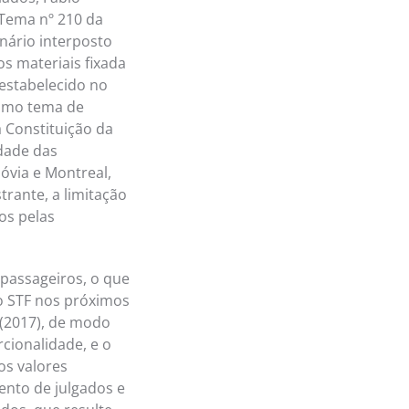
 Tema nº 210 da
nário interposto
s materiais fixada
 estabelecido no
como tema de
a Constituição da
idade das
óvia e Montreal,
rante, a limitação
os pelas
 passageiros, o que
o STF nos próximos
 (2017), de modo
cionalidade, e o
os valores
ento de julgados e