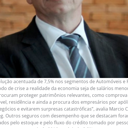
lução acentuada de 7,5% nos segmentos de Automóveis e P
odo de crise a realidade da economia seja de salários meno
procuram proteger patrimônios relevantes, como comprova
el, residência e ainda a procura dos empresários por apól
gócios e evitarem surpresas catastróficas”, avalia Marcio C
eg. Outros seguros com desempenho que se destacam foram
ados pelo estoque e pelo fluxo do crédito tomado por pesso