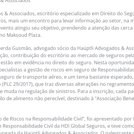
 & Associados
 & Associados, escritório especializado em Direito do Segu
os, mais um encontro para levar informação ao setor, na 
evento atingiu seu objetivo, prendendo a atenção das cerca
 no Maksoud Plaza.
erda Gusmão, advogado sócio da Haüptli Advogados & Asso
ção, contribuição do escritório ao mercado de seguros pe
estão em evidência no direito do seguro. Nesta oportunid
ecialistas a gestão de riscos em seguro de Responsabilidade
eguro de transporte aéreo, e um tema bastante esperado, 
 (PLC 29/2017), que traz diversas alterações no regrament
e muda na regulação de sinistros. Para a inscrição, cada pa
lo de alimento não perecível, destinado à “Associação Bene
ão de Riscos na Responsabilidade Civil”, foi apresentado po
 Responsabilidade Civil da HDI Global Seguros, e teve co
 advogada da Haüptli Advogados & Associados. O palestrante