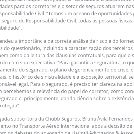
ades para os corretores e o setor de seguros atuarem nas
sponsabilidade Civil. “Temos um oceano de oportunidades 
eguro de Responsabilidade Civil: todas as pessoas físicas 
bilidade”.
fendeu a importância da correta análise de risco e do forn
 do questionário, incluindo a caracterização dos terceiros 
m como da leitura das cláusulas contratuais, para que o 
rdo com sua expectativa. “Para garantir a seguradora, o qu
mento do segurado, o plano de gerenciamento de crise, e 
ais, o histórico de sinistralidade e a exposição territorial,
nsável legal. Para o segurado, é preciso ter clareza na apó
so percebemos a relevância do papel do corretor, como con
egurado e, principalmente, dando ciência sobre a existência
roteção”.
vogada subscritora da Chubb Seguros, Bruna Ávila Fernandes
ento no Transporte Aéreo Internacional após a decisão de
com os debates do advogado da Haüptli Advogados & Associ