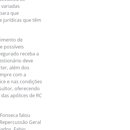
 variadas
para que
e jurídicas que têm
ecimento de
e possíveis
segurado receba a
estionário deve
ter, além dos
 sempre com a
lice e nas condições
sultor, oferecendo
 das apólices de RC
 Fonseca falou
 Repercussão Geral
ados, Fabio