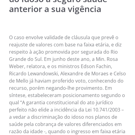
anterior a sua vigência
NOTÍC
MÚSI
CINE
O caso envolve validade de cláusula que prevê o
reajuste de valores com base na faixa etária, e diz
FOTO
respeito à ação promovida por segurada do Rio
Grande do Sul. Em junho deste ano, a Min. Rosa
Weber, relatora, e os ministros Edson Fachin,
ARTE
Ricardo Lewandowski, Alexandre de Moraes e Celso
de Mello já haviam proferido voto, conhecendo do
LITE
recurso, porém negando-lhe provimento. Em
síntese, estabeleceram posicionamento segundo o
qual “A garantia constitucional do ato jurídico
perfeito não elide a incidência da Lei 10.741/2003 –
a vedar a discriminação do idoso nos planos de
saúde pela cobrança de valores diferenciados em
razão da idade -, quando o ingresso em faixa etária