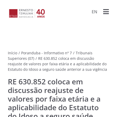
Ir
para
EN
Togg
o
conteúdo
Navi
HOME
ESCRIT
Início
/
Poranduba - Informativo nº 7
/
Tribunais
ADVOG
Superiores (07)
/
RE 630.852 coloca em discussão
reajuste de valores por faixa etária e a aplicabilidade do
Estatuto do Idoso a seguro saúde anterior a sua vigência
BIBLIO
RE 630.852 coloca em
PUBLIC
discussão reajuste de
valores por faixa etária e a
LIVRO
PROJET
aplicabilidade do Estatuto
do Idoso a seguro saúde
PORA
ARQU
CONTA