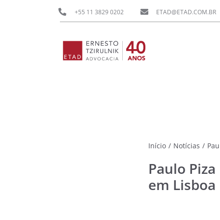
Ir
+55 11 3829 0202
ETAD@ETAD.COM.BR
para
o
conteúdo
Início
/
Notícias
/
Pau
Paulo Piza
em Lisboa