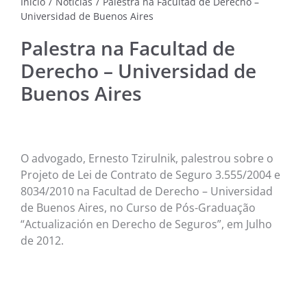
Início
/
Notícias
/
Palestra na Facultad de Derecho –
Universidad de Buenos Aires
NOTÍC
MÚSI
Palestra na Facultad de
Derecho – Universidad de
CINE
Buenos Aires
FOTO
ARTE
O advogado, Ernesto Tzirulnik, palestrou sobre o
Projeto de Lei de Contrato de Seguro 3.555/2004 e
LITE
8034/2010 na Facultad de Derecho – Universidad
de Buenos Aires, no Curso de Pós-Graduação
“Actualización en Derecho de Seguros”, em Julho
de 2012.