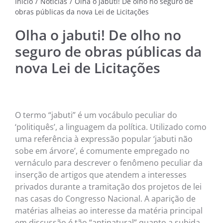
Início
/
Notícias
/
Olha o jabuti! De olho no seguro de
obras públicas da nova Lei de Licitações
NOTÍC
MÚSI
Olha o jabuti! De olho no
seguro de obras públicas da
CINE
nova Lei de Licitações
FOTO
ARTE
O termo “jabuti” é um vocábulo peculiar do
‘politiquês’, a linguagem da política. Utilizado como
LITE
uma referência à expressão popular ‘jabuti não
sobe em árvore’, é comumente empregado no
vernáculo para descrever o fenômeno peculiar da
inserção de artigos que atendem a interesses
privados durante a tramitação dos projetos de lei
nas casas do Congresso Nacional. A aparição de
matérias alheias ao interesse da matéria principal
em discussão é tão “antinatural” quanto a subida