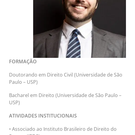
NOTÍC
MÚSI
CINE
FOTO
FORMAÇÃO
ARTE
Doutorando em Direito Civil (Universidade de São
Paulo – USP)
LITE
Bacharel em Direito (Universidade de São Paulo –
USP)
ATIVIDADES INSTITUCIONAIS
• Associado ao Instituto Brasileiro de Direito do