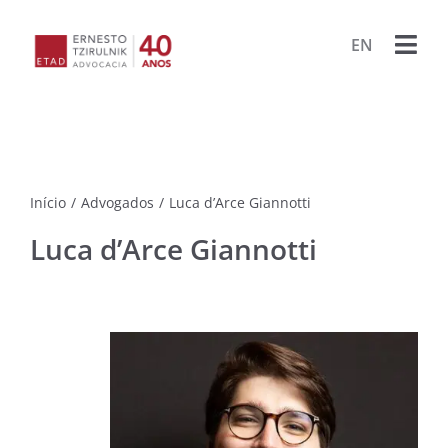
Ir
para
EN
Togg
o
conteúdo
Navi
HOME
ESCRIT
Início
/
Advogados
/
Luca d’Arce Giannotti
ADVOG
Luca d’Arce Giannotti
BIBLIO
PUBLIC
LIVRO
PROJET
PORA
ARQU
CONTA