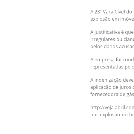
A 23ª Vara Cível do
explosão em imóvel
A justificativa é 
irregulares ou cla
pelos danos acusa
A empresa foi cond
representadas pel
A indenização deve
aplicação de juros
fornecedora de gás
http://veja.abril.c
por-explosao-no-br