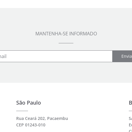
MANTENHA-SE INFORMADO
Envia
São Paulo
B
Rua Ceará 202, Pacaembu
S
CEP 01243-010
E
C