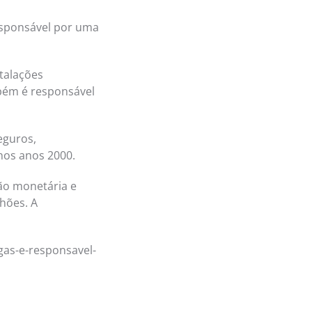
responsável por uma
talações
mbém é responsável
eguros,
nos anos 2000.
ção monetária e
hões. A
-gas-e-responsavel-