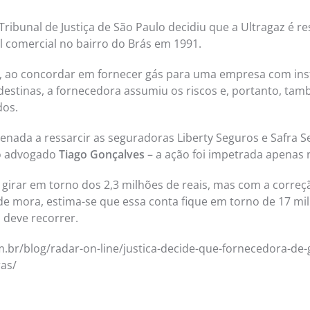
 Tribunal de Justiça de São Paulo decidiu que a Ultragaz é 
 comercial no bairro do Brás em 1991.
que, ao concordar em fornecer gás para uma empresa com ins
ndestinas, a fornecedora assumiu os riscos e, portanto, ta
dos.
enada a ressarcir as seguradoras Liberty Seguros e Safra S
o advogado
Tiago Gonçalves
– a ação foi impetrada apenas 
 girar em torno dos 2,3 milhões de reais, mas com a corre
 de mora, estima-se que essa conta fique em torno de 17 mil
 deve recorrer.
om.br/blog/radar-on-line/justica-decide-que-fornecedora-de
as/