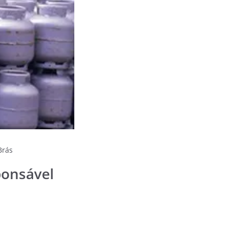
Brás
ponsável