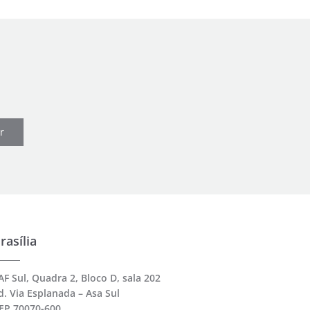
r
rasília
AF Sul, Quadra 2, Bloco D, sala 202
d. Via Esplanada – Asa Sul
EP 70070-600