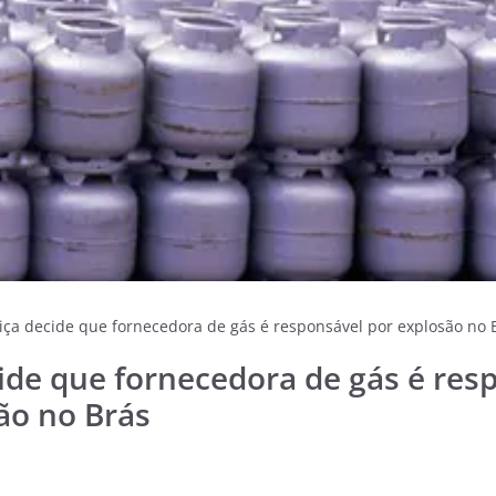
tiça decide que fornecedora de gás é responsável por explosão no 
cide que fornecedora de gás é res
ão no Brás