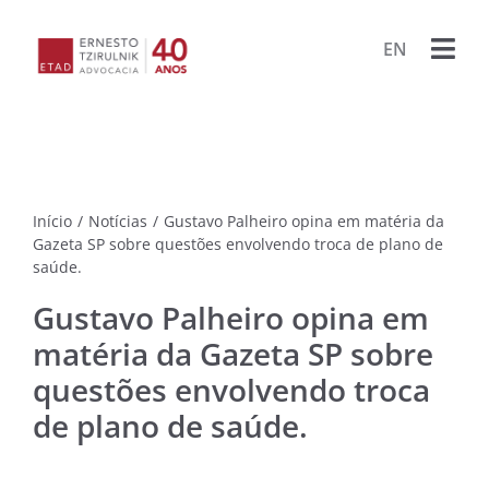
Ir
para
EN
Togg
o
conteúdo
Navi
HOME
ESCRIT
Início
/
Notícias
/
Gustavo Palheiro opina em matéria da
ADVOG
Gazeta SP sobre questões envolvendo troca de plano de
saúde.
BIBLIO
Gustavo Palheiro opina em
matéria da Gazeta SP sobre
PUBLIC
questões envolvendo troca
de plano de saúde.
LIVRO
PROJET
PORA
ARQU
CONTA