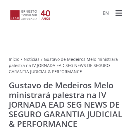
Ir
para
EN
Togg
o
conteúdo
Navi
HOME
ESCRIT
Início
/
Notícias
/
Gustavo de Medeiros Melo ministrará
ADVOG
palestra na IV JORNADA EAD SEG NEWS DE SEGURO
GARANTIA JUDICIAL & PERFORMANCE
BIBLIO
Gustavo de Medeiros Melo
ministrará palestra na IV
PUBLIC
JORNADA EAD SEG NEWS DE
SEGURO GARANTIA JUDICIAL
LIVRO
PROJET
& PERFORMANCE
PORA
ARQU
CONTA