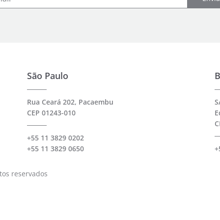
São Paulo
B
Rua Ceará 202, Pacaembu
S
CEP 01243-010
E
C
+55 11 3829 0202
+55 11 3829 0650
+
itos reservados