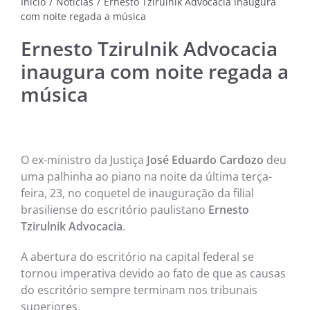
Início
/
Notícias
/
Ernesto Tzirulnik Advocacia inaugura
com noite regada a música
NOTÍC
MÚSI
Ernesto Tzirulnik Advocacia
inaugura com noite regada a
CINE
música
FOTO
ARTE
O ex-ministro da Justiça
José Eduardo Cardozo
deu
uma palhinha ao piano na noite da última terça-
LITE
feira, 23, no coquetel de inauguração da filial
brasiliense do escritório paulistano
Ernesto
Tzirulnik Advocacia
.
A abertura do escritório na capital federal se
tornou imperativa devido ao fato de que as causas
do escritório sempre terminam nos tribunais
superiores.