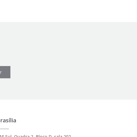
r
rasília
AF Sul, Quadra 2, Bloco D, sala 202