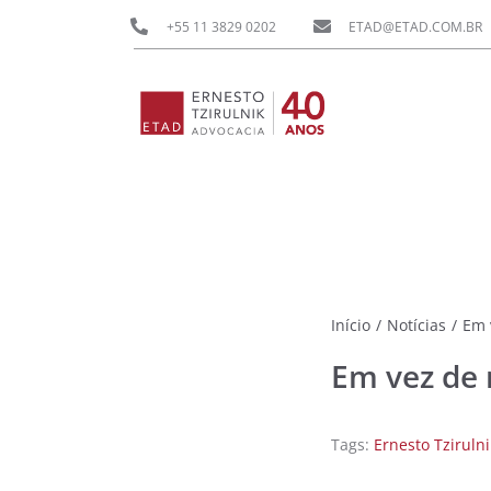
Ir
+55 11 3829 0202
ETAD@ETAD.COM.BR
para
o
conteúdo
Início
/
Notícias
/
Em 
Em vez de 
Tags:
Ernesto Tzirulni