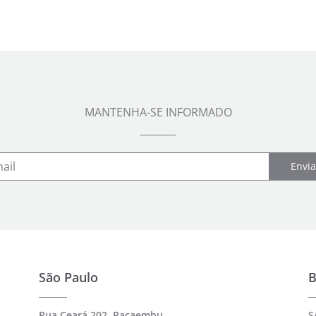
MANTENHA-SE INFORMADO
Envia
São Paulo
B
Rua Ceará 202, Pacaembu
S