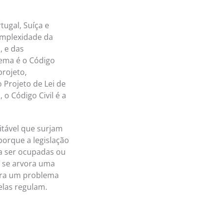
tugal, Suíça e
omplexidade da
, e das
tema é o Código
projeto,
Projeto de Lei de
 o Código Civil é a
itável que surjam
porque a legislação
 a ser ocupadas ou
e se arvora uma
para um problema
elas regulam.