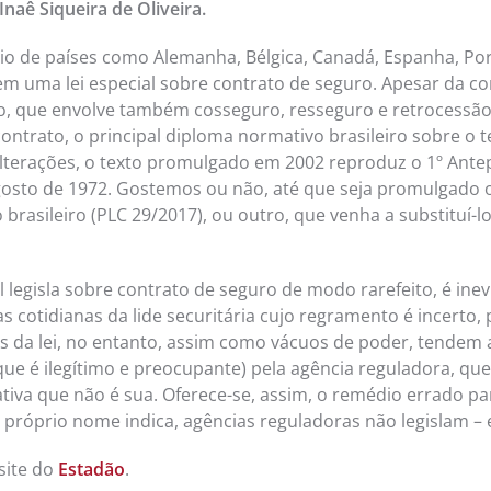
Inaê Siqueira de Oliveira.
rio de países como Alemanha, Bélgica, Canadá, Espanha, Por
em uma lei especial sobre contrato de seguro. Apesar da c
, que envolve também cosseguro, resseguro e retrocessão
contrato, o principal diploma normativo brasileiro sobre o 
alterações, o texto promulgado em 2002 reproduz o 1º Ante
sto de 1972. Gostemos ou não, até que seja promulgado o 
brasileiro (PLC 29/2017), ou outro, que venha a substituí-lo,
 legisla sobre contrato de seguro de modo rarefeito, é inev
s cotidianas da lide securitária cujo regramento é incerto, 
as da lei, no entanto, assim como vácuos de poder, tendem
 que é ilegítimo e preocupante) pela agência reguladora, qu
ativa que não é sua. Oferece-se, assim, o remédio errado 
próprio nome indica, agências reguladoras não legislam – 
site do
Estadão
.