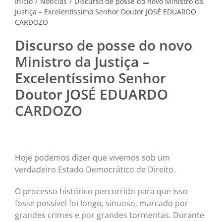
Início
/
Notícias
/
Discurso de posse do novo Ministro da
Justiça – Excelentíssimo Senhor Doutor JOSÉ EDUARDO
CARDOZO
NOTÍC
MÚSI
Discurso de posse do novo
CINE
Ministro da Justiça –
Excelentíssimo Senhor
FOTO
Doutor JOSÉ EDUARDO
CARDOZO
ARTE
LITE
Hoje podemos dizer que vivemos sob um
verdadeiro Estado Democrático de Direito.
O processo histórico percorrido para que isso
fosse possível foi longo, sinuoso, marcado por
grandes crimes e por grandes tormentas. Durante