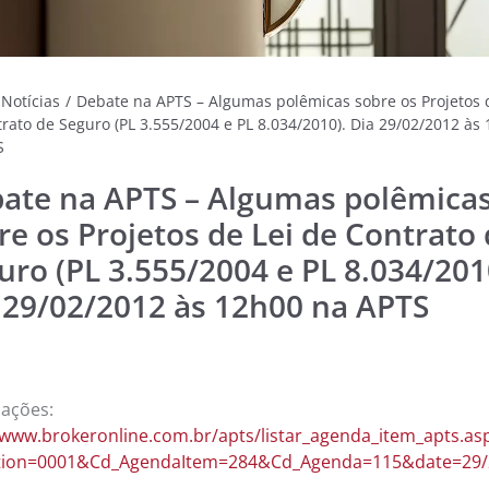
NOTÍC
MÚSI
Notícias
/
Debate na APTS – Algumas polêmicas sobre os Projetos 
CINE
rato de Seguro (PL 3.555/2004 e PL 8.034/2010). Dia 29/02/2012 às
S
FOTO
ate na APTS – Algumas polêmica
re os Projetos de Lei de Contrato
ARTE
uro (PL 3.555/2004 e PL 8.034/201
 29/02/2012 às 12h00 na APTS
LITE
ações:
/www.brokeronline.com.br/apts/listar_agenda_item_apts.as
tion=0001&Cd_AgendaItem=284&Cd_Agenda=115&date=29/