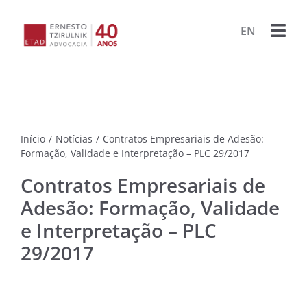
Ir
para
EN
Togg
o
conteúdo
Navi
HOME
ESCRIT
Início
/
Notícias
/
Contratos Empresariais de Adesão:
ADVOG
Formação, Validade e Interpretação – PLC 29/2017
Contratos Empresariais de
BIBLIO
Adesão: Formação, Validade
e Interpretação – PLC
PUBLIC
29/2017
LIVRO
PROJET
PORA
ARQU
CONTA