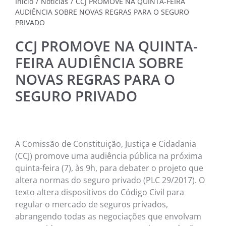
Início
/
Notícias
/
CCJ PROMOVE NA QUINTA-FEIRA
AUDIÊNCIA SOBRE NOVAS REGRAS PARA O SEGURO
PRIVADO
NOTÍC
MÚSI
CCJ PROMOVE NA QUINTA-
CINE
FEIRA AUDIÊNCIA SOBRE
NOVAS REGRAS PARA O
FOTO
SEGURO PRIVADO
ARTE
LITE
A Comissão de Constituição, Justiça e Cidadania
(CCJ) promove uma audiência pública na próxima
quinta-feira (7), às 9h, para debater o projeto que
altera normas do seguro privado (PLC 29/2017). O
texto altera dispositivos do Código Civil para
regular o mercado de seguros privados,
abrangendo todas as negociações que envolvam