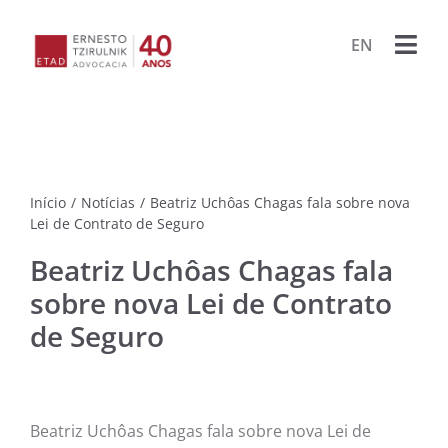
Ir
para
EN
Togg
o
conteúdo
Navi
HOME
ESCRIT
Início
/
Notícias
/
Beatriz Uchôas Chagas fala sobre nova
ADVOG
Lei de Contrato de Seguro
Beatriz Uchôas Chagas fala
BIBLIO
sobre nova Lei de Contrato
de Seguro
PUBLIC
LIVRO
PROJET
Beatriz Uchôas Chagas fala sobre nova Lei de
PORA
ARQU
CONTA