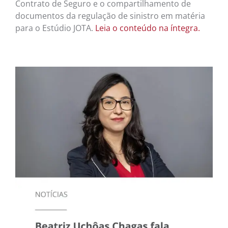
Contrato de Seguro e o compartilhamento de
documentos da regulação de sinistro em matéria
NOTÍC
MÚSI
para o Estúdio JOTA.
Leia o conteúdo na íntegra.
CINE
FOTO
ARTE
LITE